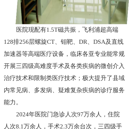
医院现配有
1.5
T
磁共振，飞利浦超高端
128
排
256
层螺旋
CT
、钼靶、
DR
、
DSA
及直线
加速器等高端医疗设备，临床各亚专业能常规
开展三四级高难度手术及各类疾病的微创介入
治疗技术和限制类医疗技术；极大提升了县域
内常见病、多发病、疑难复杂疾病的诊疗服务
能力。
2024
年医院门急诊人次
97
万余人，住院
人次
8
.1
万余人，手术
2.
3
万余台次，三四级手