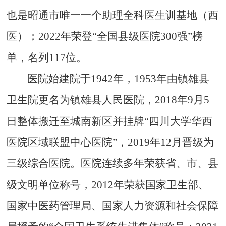
也是昭通市唯一一个助理全科医生训基地（西
医）；
2022
年荣登
“
全国县级医院
300
强
”
榜
单，名列
117
位。
医院始建院于
1942
年，
1953
年由镇雄县
卫生院更名为镇雄县人民医院，
2018
年
9
月
5
日整体搬迁至城南新区并挂牌
“
四川大学华西
医院区域联盟中心医院
”
，
2019
年
12
月晋级为
三级综合医院。医院连续多年荣获省、市、县
级文明单位称号，
2012
年荣获国家卫生部、
国家中医药管理局、国家人力资源和社会保障