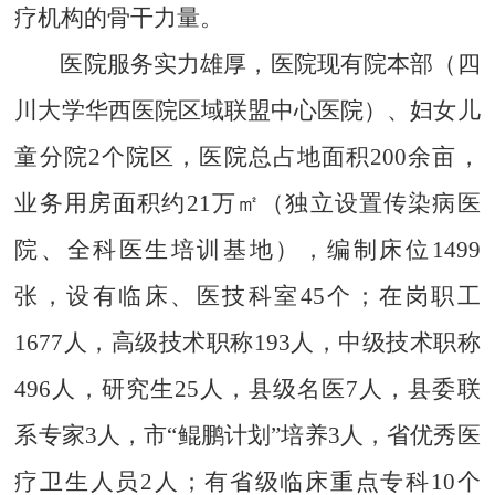
疗机构的骨干力量。
医院服务实力雄厚，医院现有院本部（四
川大学华西医院区域联盟中心医院）、妇女儿
童分院
2
个院区，医院总占地面积
200
余亩，
业务用房
面积约
2
1
万㎡
（
独立设置传染病医
院、全科医生培训基地
）
，
编制床位
1499
张，
设有临床、医技科室
45
个；在岗职工
1677
人，高级技术职称
193
人，中级技术职称
496
人，研究生
2
5
人，县级名医
7
人，县委联
系专家
3
人，市
“
鲲鹏计划
”
培养
3
人，省优秀医
疗卫生人员
2
人；有省级临床重点专科
10
个