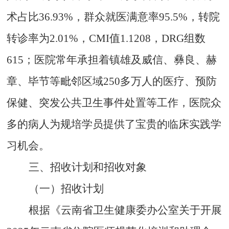
术占比
36.93
%
，群众就医满意率
95.5%
，转院
转诊率为
2.01%
，
CMI
值
1.1208
，
DRG
组数
615
；医院常年承担着镇雄及威信、彝良、赫
章、毕节等毗邻区域
250
多万人的医疗、预防
保健、突发公共卫生事件处置等工作，医院众
多的病人为规培学员提供了宝贵的临床实践学
习机会。
三、招收计划和招收对象
（一）
招收计划
根据《云南省卫生健康委办公室关于开展