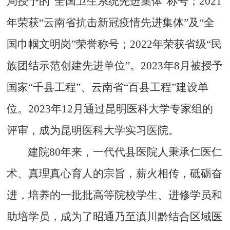
局授予的
“
全国卫生系统先进集体
”
称号；
2021
年荣获
“
云南省抗击新冠疫情先进集体
”
及
“
全
国巾帼文明岗
”
荣誉称号；
2022
年荣获省级
“
民
族团结示范创建先进单位
”
。
2023
年
8
月被授予
国家
“
千县工程
”
、云南省
“
百县工程
”
建设单
位。
2023
年
12
月通过昆明医科大学专家组的
评审，成为昆明医科大学实习医院。
建院
80
年来，一代代县医院人秉承仁医仁
术、真理真心育人的宗旨，薪火相传，砥砺奋
进，培养的一批批高等院校学生、进修学员和
助培学员，成为了昭通乃至滇川黔结合区域医