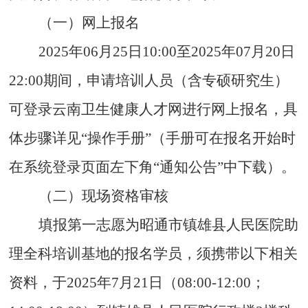
（一）网上报名
2025
年
06
月
25
日
10:00
至
2025
年
07
月
20
日
22:00
期间，申请培训人员（含专硕研究生）
可登录云南卫生健康人才网进行网上报名，具
体步骤详见
“
操作手册
”
（手册可在报名开始时
在系统登录页面左下角
“
通知公告
”
中下载）。
（二）现场资格审核
填报第一志愿为昭通市镇雄县人民医院助
理全科培训基地的报名学员，须携带以下相关
资料，于
2025
年
7
月
21
日（
08:00-12:00
；