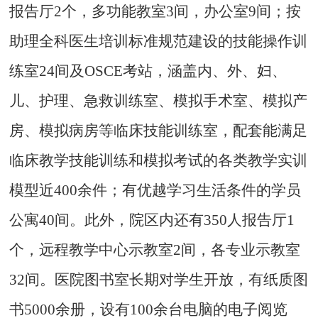
报告厅
2
个，多功能教室
3
间，办公室
9
间；按
助理全科医生培训标准规范建设的技能操作训
练室
24
间及
OSCE
考站，涵盖内、外、妇、
儿、护理、急救训练室、模拟手术室、模拟产
房、模拟病房等临床技能训练室，配套能满足
临床教学技能训练和模拟考试的各类教学实训
模型近
400
余件；
有
优越学习生活条件的学员
公寓
40
间。此外，院区内还有
350
人报告厅
1
个，
远程教学中心示教室
2
间，各专业示教室
32
间。医院图书室长期对学生开放，有纸质图
书
5000
余册，设有
100
余台电脑的电子阅览