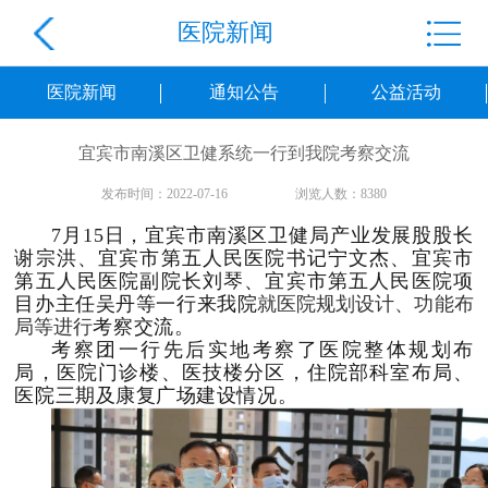
医院新闻
医院新闻
通知公告
公益活动
宜宾市南溪区卫健系统一行到我院考察交流
发布时间：2022-07-16
浏览人数：8380
7月15日，宜宾市南溪区卫健局产业发展股股长
谢宗洪、宜宾市第五人民医院书记宁文杰、宜宾市
第五人民医院副院长刘琴、宜宾市第五人民医院项
目办主任吴丹等一行来我院
就医院规划设计、功能布
局等进行
考察交流。
考察团一行先后实地考察了医院整体规划布
局，医院门诊楼、医技楼分区，住院部科室布局、
医院三期
及
康复广场建设
情况。