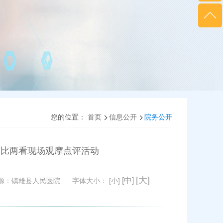
您的位置：
首页
信息公开
院务公开
两比两看现场观摩点评活动
[大]
[中]
源：
镇雄县人民医院
字体大小：
[小]