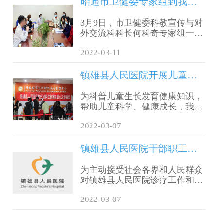
家工作站工作开展情况。医院副
昭通市卫健委专家组到我院开展健康促进调研工作
院长赵翠华、副院长翁大东及相
关科室负责人参加。
3月9日，市卫健委科教宣传与对
外交流科科长何科奇专家组一行
4人到我院开展健康促进调研工
2022-03-11
作。
镇雄县人民医院开展儿童生长发育爱心义诊活动
为科普儿童生长发育健康知识，
帮助儿童科学、健康成长，我院
于3月5日邀请了昭通市第一人民
2022-03-07
医院内分泌科主任孟世英教授，
开展矮小儿童义诊活动。
镇雄县人民医院干部职工作风大提升公告
为主动接受社会各界和人民群众
对镇雄县人民医院诊疗工作和医
院队伍建设的监督，切实解决工
2022-03-07
作作风问题，确保干部职工作风
大提升专项行动取得实效，按照