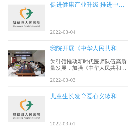
上级安排部署，镇雄县人民医院
促进健康产业升级 推进中医药事业发展
特设举报箱和举报电话
2022-03-04
我院开展《中华人民共和国医师法》专题培训
为引领推动新时代医师队伍高质
量发展，加强《中华人民共和国
医师法》精神宣传贯彻，维护医
2022-03-03
师的合法权益和维护患者生命安
全，强化医师执业行为规范，保
障医疗服务高质量发展，为实施
儿童生长发育爱心义诊和你相约！！！
健康中国战略、谱写镇雄篇章提
供有效法律保障，2022年3月1
日，我院通过线下＋线上模式，
对全院所有医师、各医共体成员
2022-03-01
单位医师开展《中华人民共和国
医师法》普法培训。