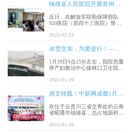
镇雄县人民医院开展首例机器人辅助全膝关节置换术
近日，在解放军联勤保障部队
920医院（原四十三医院）骨科
李川博士大力支持下，镇雄县人
2022-02-23
民医院脊柱关节外科成功开展3
例机器人辅助全膝关节表面置换
手术，标志着我院机器人辅助操
冰雪交加，为爱逆行！——镇雄县人民医院成功抢救一例高危孕产妇
作领域迈上新台阶。
1月29日9点15分左右，我院危重
孕产妇救治中心接林口卫生院电
话“一孕妇，胎横位，宫口接近
2022-01-29
开全，因大雪封路，来不了县
城，急需抢救。” 全县危重孕产
妇救治专家组专家、我院产科主
原文转载！中新网成都1月24日电 题：跨越川滇的医疗帮扶背后：民主监督彰显“健康温度”
任周训琼主任医师即刻向分管领
导及县妇计中心汇报，经相关部
在位于云贵川三省交界处的云南
门紧急协调，一辆载着救治专家
省昭通市镇雄县，总占地面积
组及抢救设备的120急救车辆，
13.08公顷的镇雄县人民医院是这
迅速驶向林口卫生院方向，为爱
2022-01-26
个革命老区内数一数二的“豪华
逆行。
建筑”。先进的医疗设备、建设